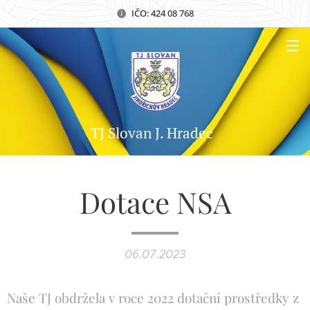
IČO: 424 08 768
TJ Slovan J. Hradec
Dotace NSA
06.07.2023
Naše TJ obdržela v roce 2022 dotační prostředky z