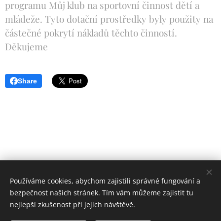
programu Můj klub na sportovní činnost dětí a
mládeže. Tyto dotační prostředky byly použity na
částečné pokrytí nákladů těchto činností.
Děkujeme
Share
Používáme cookies, abychom zajistili správné fungování a
bezpečnost našich stránek. Tím vám můžeme zajistit tu
nejlepší zkušenost při jejich návštěvě.
© 2023 TJ Slovan Jindřichův Hradec
.
Všechna práva
vyhrazena.